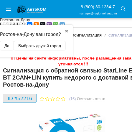
8 (800) 30-1234-7
manager@regiontehsnab.ru
Ростов-на-Дону
ПОДЕЛИТЬСЯ:
✖
Ростов-на-Дону ваш город?
ГЛАВНАЯ
/
АВТОАКСЕССУАРЫ
/
АВТОСИГНАЛИЗАЦИЯ
/
СИГНАЛИЗАЦИ
Да
Выбрать другой город
!!! Цены на сайте информативны, после размещения зака
уточняются !!!
Сигнализация с обратной связью StarLine 
BT 2CAN+LIN купить недорого с доставкой 
Ростов-на-Дону
ID #52216
(16)
Оставить отзыв