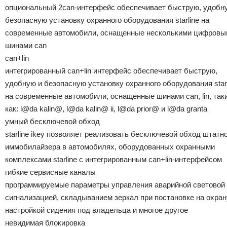
опциональный 2can-интерфейс обеспечивает быструю, удобн
безопасную установку охранного оборудования starline на
современные автомобили, оснащенные несколькими цифровы
шинами can
сan+lin
интегрированный can+lin интерфейс обеспечивает быструю,
удобную и безопасную установку охранного оборудования starl
на современные автомобили, оснащенные шинами can, lin, так
как: l@da kalin@, l@da kalin@ ii, l@da prior@ и l@da granta
умный бесключевой обход
starline ikey позволяет реализовать бесключевой обход штатн
иммобилайзера в автомобилях, оборудованных охранными
комплексами starline с интегрированным can+lin-интерфейсом
гибкие сервисные каналы
программируемые параметры управления аварийной световой
сигнализацией, складыванием зеркал при постановке на охран
настройкой сидения под владельца и многое другое
невидимая блокировка