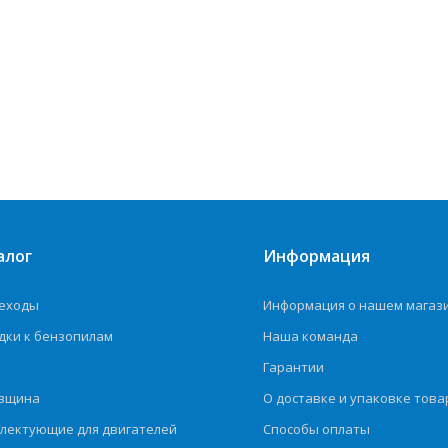
алог
Информация
еходы
Информация о нашем магаз
дки к бензопилам
Наша команда
Гарантии
вщина
О доставке и упаковке това
лектующие для двигателей
Способы оплаты