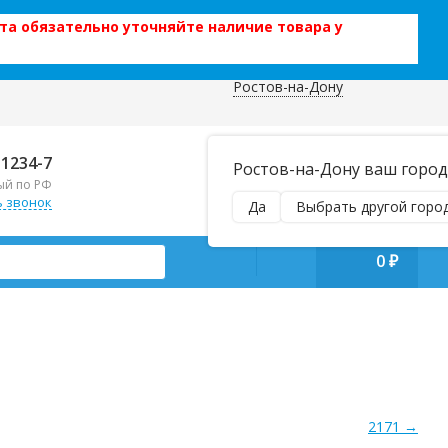
та обязательно уточняйте наличие товара у
Ростов-на-Дону
 данных
Отправляем почтой и ТК,
-1234-7
Ростов-на-Дону ваш город
наложенным платежом!
ый по РФ
Пн–Вс 9:00–21:00
ь звонок
Да
Выбрать другой горо
manager@regiontehsnab.ru
0
₽
2171 →