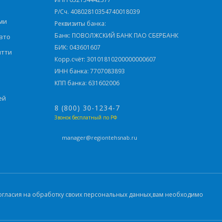
Р/Сч. 40802810354740018039
ми
Реквизиты банка:
Банк: ПОВОЛЖСКИЙ БАНК ПАО СБЕРБАНК
вто
БИК: 043601607
ятти
Корр.счёт: 30101810200000000607
ИНН банка: 7707083893
КПП банка: 631602006
ей
8 (800) 30-1234-7
Звонок бесплатный по РФ
manager@regiontehsnab.ru
 согласия на обработку своих персональных данных,вам необходимо