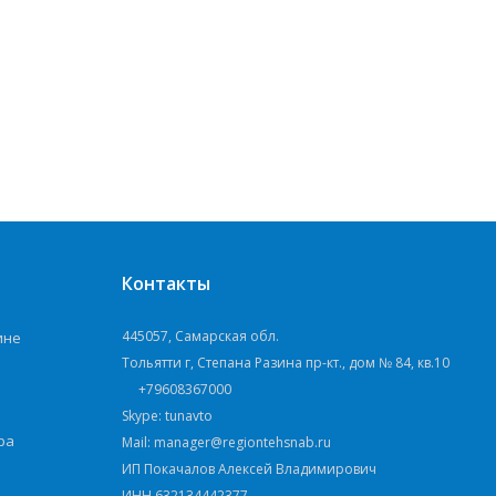
Контакты
445057, Самарская обл.
ине
Тольятти г, Степана Разина пр-кт., дом № 84, кв.10
+79608367000
Skype: tunavto
ра
Mail: manager@regiontehsnab.ru
ИП Покачалов Алексей Владимирович
ИНН 632134442377