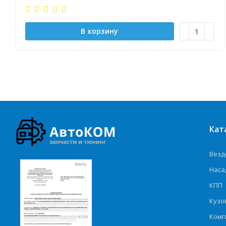
В корзину
Кат
Везд
Наса
КПП
Кузо
Комп