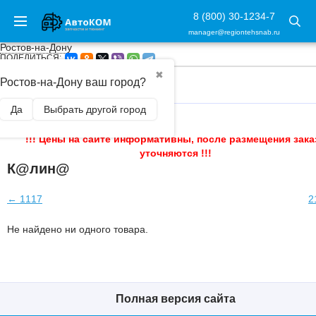
8 (800) 30-1234-7
manager@regiontehsnab.ru
Ростов-на-Дону
ПОДЕЛИТЬСЯ:
✖
Ростов-на-Дону ваш город?
ГЛАВНАЯ
/
Да
Выбрать другой город
!!! Цены на сайте информативны, после размещения зака
уточняются !!!
К@лин@
← 1117
2
Не найдено ни одного товара.
Полная версия сайта