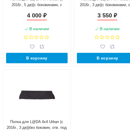
2016г., 5 дв)(с боковинами, с
2016г., 3 дв)(с боковинами, о
опорами, отв. под динамики 6х9
под динамики 6х9 дюймов
4 000
3 550
₽
₽
дюймов)
В наличии
В наличии
В корзину
В корзину
Полка для L@DA 4x4 Urban (с
2016г., 3 дв)(без боковин, отв. под