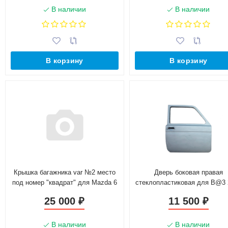
В наличии
В наличии
В корзину
В корзину
Крышка багажника var №2 место
Дверь боковая правая
под номер "квадрат" для Mazda 6
стеклопластиковая для B@3 
(2013-н.в.)
"L@DA 4х4"
25 000
11 500
₽
₽
В наличии
В наличии