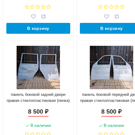
В корзину
В корзину
панель боковой задней двери
панель боковой передней дв
правая стеклопластиковая (пенка)
правая стеклопластиковая (п
для У@З 3163 p@triot
для У@З 3163 p@triot
8 500
8 500
₽
₽
В наличии
В наличии