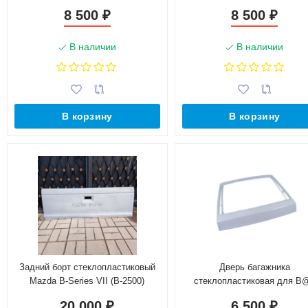
для У@З 3163 p@triot
для У@З 3163 p@triot
8 500
8 500
₽
₽
В наличии
В наличии
В корзину
В корзину
Задний борт стеклопластиковый
Дверь багажника
Mazda B-Series VII (B-2500)
стеклопластиковая для B
2108, 2109
20 000
6 500
₽
₽