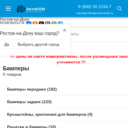
8 (800) 30-1234-7
manager@regiontehsnab.ru
Ростов-на-Дону
ПОДЕЛИТЬСЯ:
✖
Ростов-на-Дону ваш город?
ГЛАВНАЯ
/
ВНЕШНИЙ ТЮНИНГ
/
БАМПЕРЫ
Да
Выбрать другой город
!!! Цены на сайте информативны, после размещения зака
уточняются !!!
Бамперы
0 товаров
Бамперы передние (192)
Бамперы задние (123)
Кронштейны, крепления для бамперов (4)
Решетки в бамперы (10)