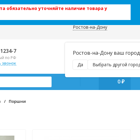
та обязательно уточняйте наличие товара у
Ростов-на-Дону
 данных
Отправляем почтой и ТК,
-1234-7
Ростов-на-Дону ваш город
наложенным платежом!
ый по РФ
Пн–Вс 9:00–21:00
ь звонок
Да
Выбрать другой горо
manager@regiontehsnab.ru
0
₽
а
/
Поршни