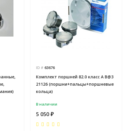
Отправлено - 2026-08-03
Отправлено - 2026-08-0
Количество заказов 11
Количество заказов 10
ID #
63676
ванные,
Комплект поршней 82.0 класс А B@3
е,
21126 (поршни+пальцы+поршневые
мания)
кольца)
В наличии
5 050
₽