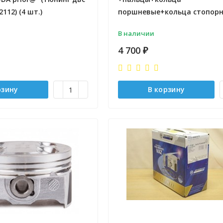
2112) (4 шт.)
поршневые+кольца стопор
В наличии
4 700
₽
рзину
В корзину