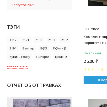
9 августа 2026
ТЭГИ
ID #
63640
Комплект пор
1117
2171
2190
2191
2192
поршня+4 пал
2194
Бампер
В@З
К@лин@
В наличии
Купить полку
Приор@
гр@нт@
2 200
₽
показать все
В ко
ОТЧЕТ ОБ ОТПРАВКАХ