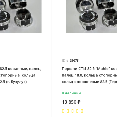
- 2026-08-05
 заказов 12
Отправлено - 2026-08-04
Количество заказов 3
ID #
63673
82.5 кованные, палец
Поршни СТИ 82.5 "Mahle" ко
 стопорные, кольца
палец 18.0, кольца стопорны
5 (г. Бузулук)
кольца поршневые 82.5 (Гер
В наличии
13 850
₽