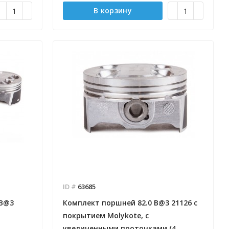
В корзину
ID #
63685
 B@3
Комплект поршней 82.0 B@3 21126 с
покрытием Molykote, с
увеличенными проточками (4