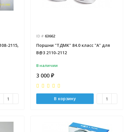
ID #
63662
108-2115,
Поршни "ТДМК" 84.0 класс "А" для
B@3 2110-2112
В наличии
3 000
₽
В корзину