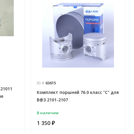
ID #
63615
21011
Комплект поршней 76.0 класс "С" для
ые
B@3 2101-2107
В наличии
1 350
₽