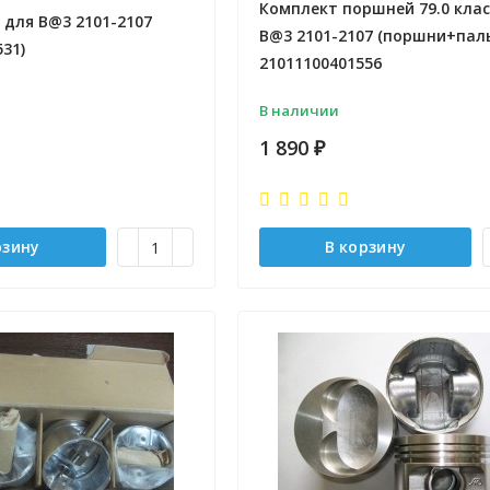
Комплект поршней 79.0 класс
 для B@3 2101-2107
B@3 2101-2107 (поршни+пал
531)
21011100401556
В наличии
1 890
₽
рзину
В корзину