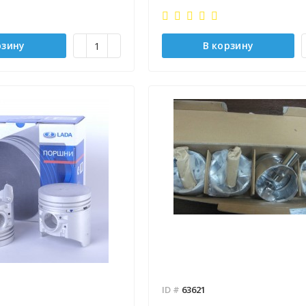
рзину
В корзину
ID #
63621