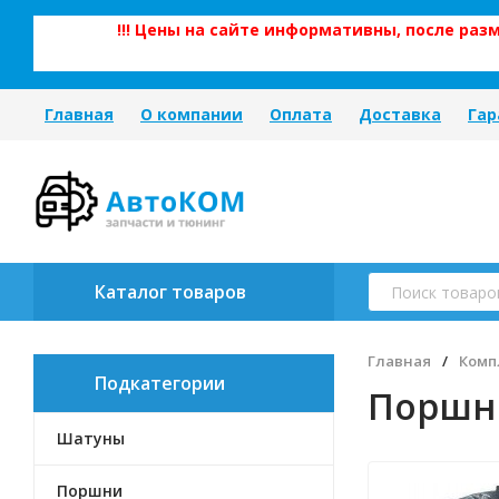
!!! Цены на сайте информативны, после ра
Главная
О компании
Оплата
Доставка
Гар
Каталог товаров
Главная
/
Комп
Подкатегории
Поршн
Шатуны
Поршни