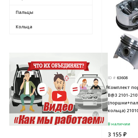
Пальцы
Кольца
ID #
63608
Комплект пор
B@3 2101-210
(поршни+па
кольца) 2101
В наличии
3 155
₽