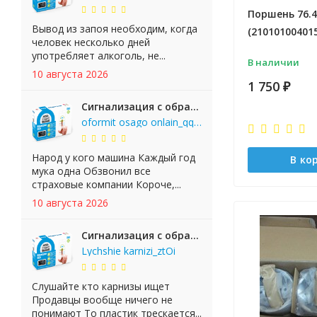
Поршень 76.4
Вывод из запоя необходим, когда
(21010100401
человек несколько дней
употребляет алкоголь, не...
В наличии
10 августа 2026
1 750
₽
Сигнализация с обратной связью StarLine E65 BT 2CAN+LIN
oformit osago onlain_qqen
Народ у кого машина Каждый год
В ко
мука одна Обзвонил все
страховые компании Короче,...
10 августа 2026
Сигнализация с обратной связью StarLine E65 BT 2CAN+LIN
Lychshie karnizi_ztOi
Слушайте кто карнизы ищет
Продавцы вообще ничего не
понимают То пластик трескается...