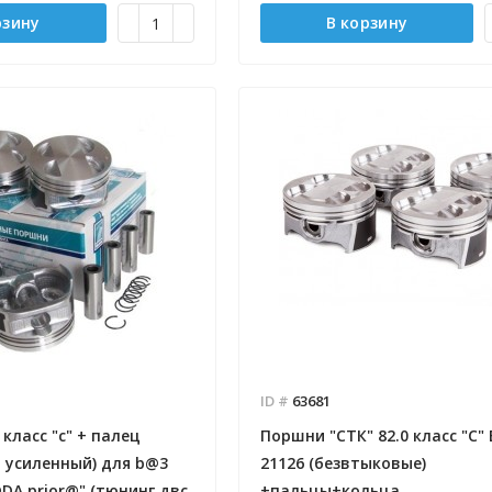
рзину
В корзину
ID #
63681
класс "с" + палец
Поршни "СТК" 82.0 класс "С"
 усиленный) для b@3
21126 (безвтыковые)
@DA prior@" (тюнинг двс
+пальцы+кольца