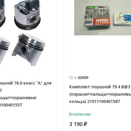
ID #
63609
шней 76.0 класс "А" для
Комплект поршней 79.4 B@3 
7
(поршни+пальцы+поршнев
льцы+поршневые
кольца) 21011100401587
0100401557
В наличии
3 190
₽