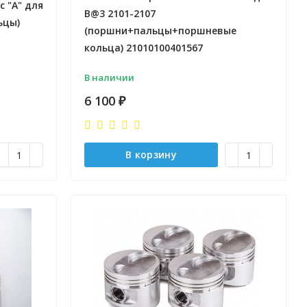
 "А" для
B@3 2101-2107
ьцы)
(поршни+пальцы+поршневые
кольца) 21010100401567
В наличии
6 100
₽
В корзину