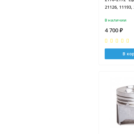
21126, 11193, 
В наличии
4 700
₽
В ко