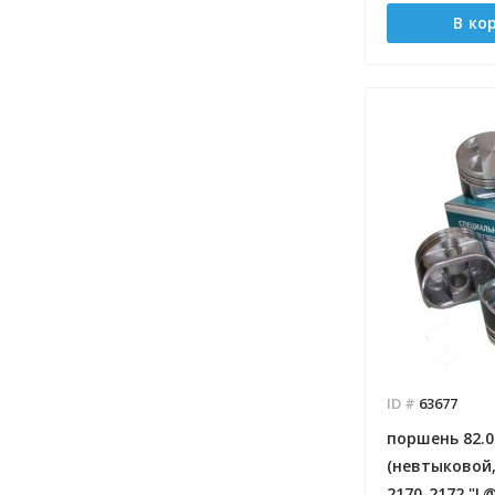
В ко
ID #
63677
поршень 82.0 
(невтыковой,
2170-2172 "L