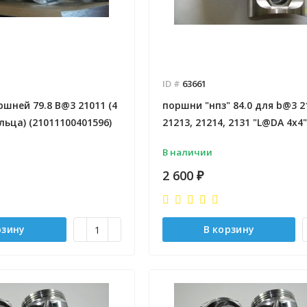
ID #
63661
шней 79.8 B@3 21011 (4
поршни "нпз" 84.0 для b@3 2
ьца) (21011100401596)
21213, 21214, 2131 "L@DA 4x4"
В наличии
2 600
₽
рзину
В корзину