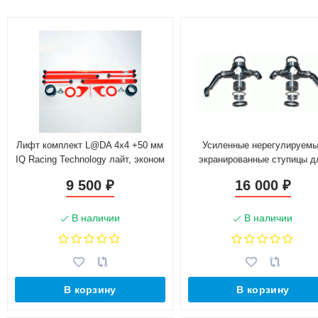
Лифт комплект L@DA 4х4 +50 мм
Усиленные нерегулируем
IQ Racing Technology лайт, эконом
экранированные ступицы д
B@3 2121-2131, L@DA 4x4
9 500
16 000
₽
₽
Chevrolet Niv@ (24 шлица) 
тормозных дисков, без А
В наличии
В наличии
В корзину
В корзину