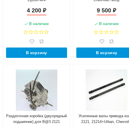
4 200
9 500
₽
₽
В наличии
В наличии
В корзину
В корзину
Раздаточная коробка (двухрядный
Усиленные валы привода ко
подшипник) для B@3 2121
2121, 21214+Urban, Chevrol
Niv@