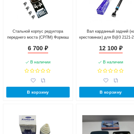
Стальной корпус редуктора
Вал карданный задний (н
переднего моста (СРПМ) Формаш
крестовинах) для B@3 2121-
для L@DA 4х4, Chevrolet Niv@
L@DA 4x4, 2123 Chevrolet N
6 700
12 100
₽
₽
(21214-2201012-10)
В наличии
В наличии
В корзину
В корзину