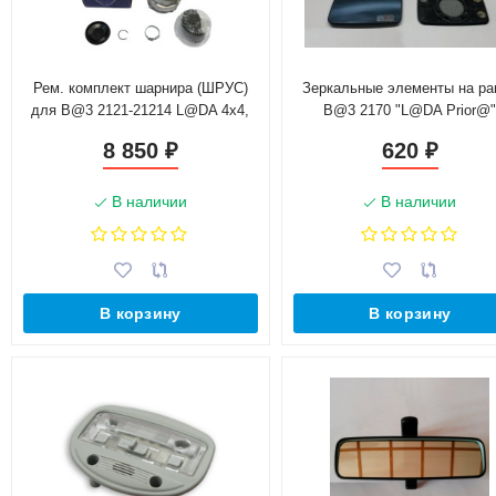
Рем. комплект шарнира (ШРУС)
Зеркальные элементы на ра
для B@3 2121-21214 L@DA 4x4,
B@3 2170 "L@DA Prior@
2123 Chevrolet Niv@ (21214-
8 850
620
₽
₽
2201160)
В наличии
В наличии
В корзину
В корзину