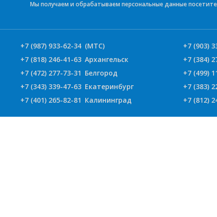
Мы получаем и обрабатываем персональные данные посетите
+7 (987) 933-62-34
(МТС)
+7 (903) 3
+7 (818) 246-41-63
Архангельск
+7 (384) 2
+7 (472) 277-73-31
Белгород
+7 (499) 1
+7 (343) 339-47-63
Екатеринбург
+7 (383) 2
+7 (401) 265-82-81
Калининград
+7 (812) 2