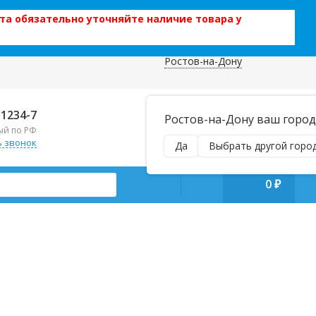
та обязательно уточняйте наличие товара у
Ростов-на-Дону
 данных
Отправляем почтой и ТК,
-1234-7
Ростов-на-Дону ваш город
наложенным платежом!
ый по РФ
Пн–Вс 9:00–21:00
ь звонок
Да
Выбрать другой горо
manager@regiontehsnab.ru
0
₽