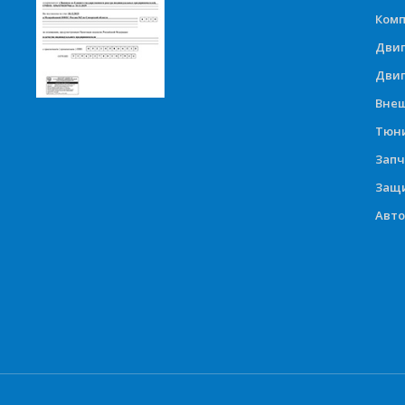
Комп
Дви
Двиг
Вне
Тюни
Запч
Защи
Авт