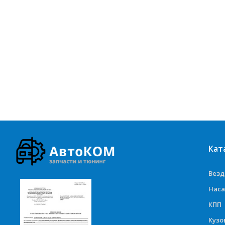
Кат
Вез
Наса
КПП
Куз