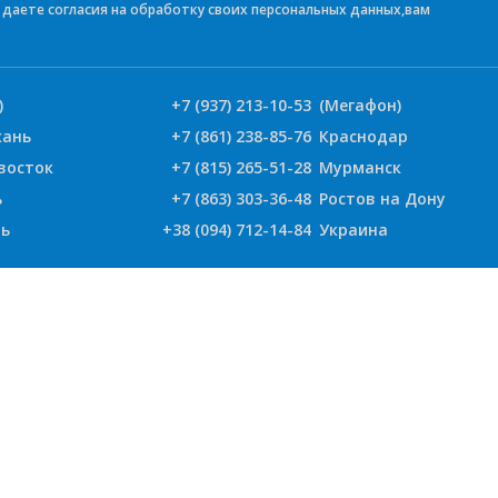
е даете согласия на обработку своих персональных данных,вам
)
+7 (937) 213-10-53
(Мегафон)
хань
+7 (861) 238-85-76
Краснодар
восток
+7 (815) 265-51-28
Мурманск
ь
+7 (863) 303-36-48
Ростов на Дону
ь
+38 (094) 712-14-84
Украина