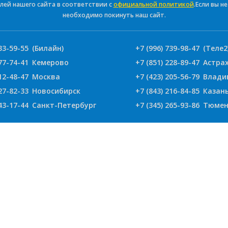
лей нашего сайта в соответствии с
официальной политикой
.Если вы н
необходимо покинуть наш сайт.
33-59-55
(Билайн)
+7 (996) 739-98-47
(Теле2
77-74-41
Кемерово
+7 (851) 228-89-47
Астра
12-48-47
Москва
+7 (423) 205-56-79
Влади
27-82-33
Новосибирск
+7 (843) 216-84-85
Казан
43-17-44
Санкт-Петербург
+7 (345) 265-93-86
Тюмен