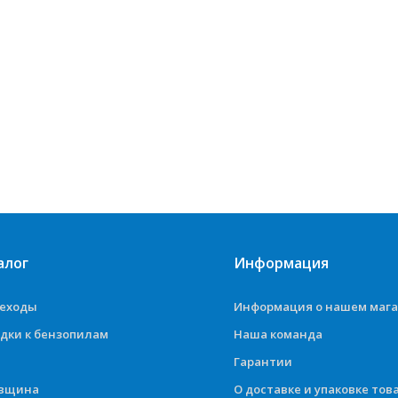
алог
Информация
деходы
Информация о нашем маг
дки к бензопилам
Наша команда
Гарантии
овщина
О доставке и упаковке тов