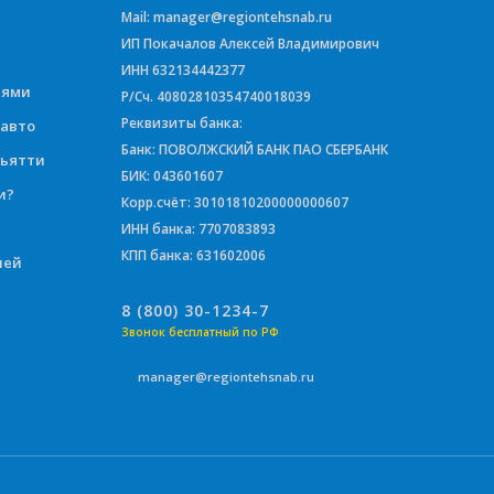
Mail: manager@regiontehsnab.ru
ИП Покачалов Алексей Владимирович
ИНН 632134442377
иями
Р/Сч. 40802810354740018039
Реквизиты банка:
 авто
Банк: ПОВОЛЖСКИЙ БАНК ПАО СБЕРБАНК
льятти
БИК: 043601607
и?
Корр.счёт: 30101810200000000607
ИНН банка: 7707083893
КПП банка: 631602006
лей
8 (800) 30-1234-7
Звонок бесплатный по РФ
manager@regiontehsnab.ru