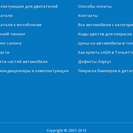
лектующие для двигателей
Способы оплаты
гатели
Контакты
атели к мотоблокам
Все автомобили с категор
шний тюнинг
Коды цветов для покраски
нг салона
Цены на автомобили в то
асти
Как купить LADA в Тольятт
та частей автомобиля
Дефекты Ларгус
окондиционеры и комплектующие
Покраска бамперов и дета
Copyright © 2007-2019