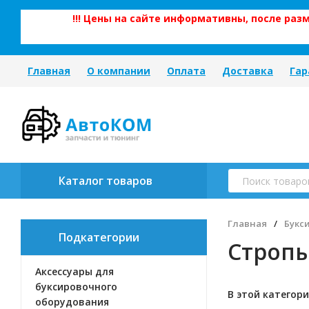
!!! Цены на сайте информативны, после ра
Главная
О компании
Оплата
Доставка
Гар
Каталог товаров
Главная
/
Букс
Подкатегории
Стропы
Аксессуары для
буксировочного
В этой категори
оборудования