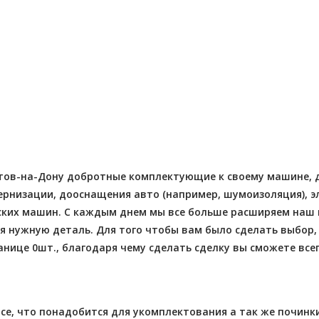
Отправлено - 2026-08-03
Количество заказов 11
- 2026-08-04
 заказов 3
стов-на-Дону добротные комплектующие к своему машине, до
низации, дооснащения авто (например, шумоизоляция), элек
ийских машин. С каждым днем мы все больше расширяем на
 нужную деталь. Для того чтобы вам было сделать выбор,
нице 0шт., благодаря чему сделать сделку вы сможете всег
се, что понадобится для укомплектования а так же починки