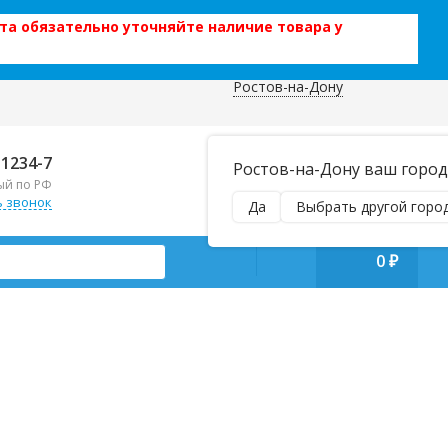
та обязательно уточняйте наличие товара у
Ростов-на-Дону
 данных
Отправляем почтой и ТК,
-1234-7
Ростов-на-Дону ваш город
наложенным платежом!
ый по РФ
Пн–Вс 9:00–21:00
ь звонок
Да
Выбрать другой горо
manager@regiontehsnab.ru
0
₽