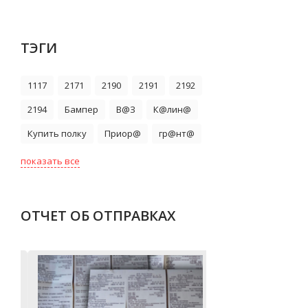
ТЭГИ
1117
2171
2190
2191
2192
2194
Бампер
В@З
К@лин@
Купить полку
Приор@
гр@нт@
показать все
ОТЧЕТ ОБ ОТПРАВКАХ