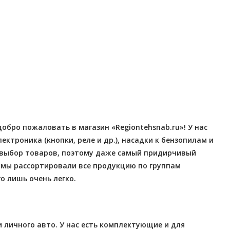
Отправлено - 2026-08-06
Отправлено - 2026-08-0
Количество заказов 12
Количество заказов 12
бро пожаловать в магазин «Regiontehsnab.ru»! У нас
троника (кнопки, реле и др.), насадки к бензопилам и
ш выбор товаров, поэтому даже самый придирчивый
 мы рассортировали все продукцию по группам
о лишь очень легко.
 личного авто. У нас есть комплектующие и для