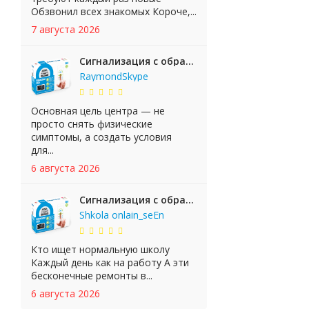
Обзвонил всех знакомых Короче,...
7 августа 2026
Сигнализация с обратной связью StarLine E65 BT 2CAN+LIN
RaymondSkype
Основная цель центра — не
просто снять физические
симптомы, а создать условия
для...
6 августа 2026
Сигнализация с обратной связью StarLine E65 BT 2CAN+LIN
Shkola onlain_seEn
Кто ищет нормальную школу
Каждый день как на работу А эти
бесконечные ремонты в...
6 августа 2026