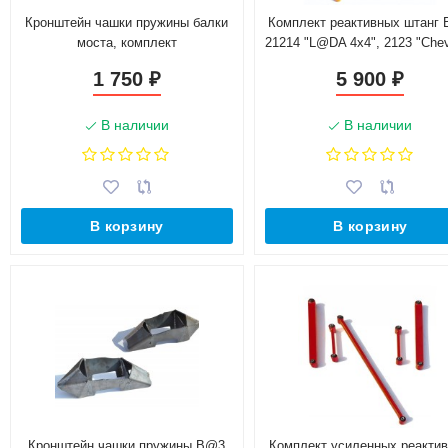
Кронштейн чашки пружины балки
Комплект реактивных штанг
моста, комплект
21214 "L@DA 4х4", 2123 "Chev
Niv@", L@DA 4x4 Urban
1 750
5 900
₽
₽
В наличии
В наличии
В корзину
В корзину
Кронштейн чашки пружины B@3
Комплект усиленных реакти