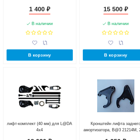
до 2009 г.)
2009 г.
1 400
15 500
₽
₽
В наличии
В наличии
В корзину
В корзину
лифт-комплект (40 мм) для L@DA
Кронштейн лифта заднег
4x4
амортизатора, B@3 21214М, 
Chevrolet Niv@