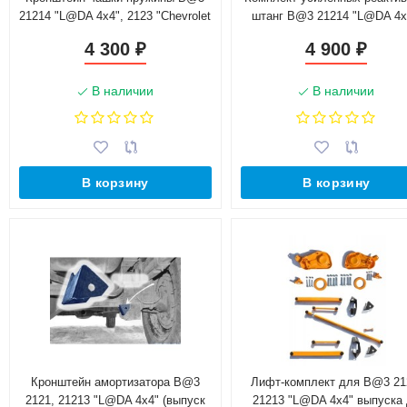
21214 "L@DA 4х4", 2123 "Chevrolet
штанг B@3 21214 "L@DA 4х
Niv@", L@DA 4x4 Urban (2 шт)
2123 "Chevrolet Niv@", L@DA
4 300
4 900
₽
₽
Urban, "Классика" (стандар
клиренс)
В наличии
В наличии
В корзину
В корзину
Кронштейн амортизатора B@3
Лифт-комплект для B@3 21
2121, 21213 "L@DA 4х4" (выпуск
21213 "L@DA 4х4" выпуска