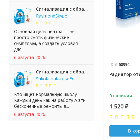
Сигнализация с обратной связью StarLine E65 BT 2CAN+LIN
RaymondSkype
Основная цель центра — не
просто снять физические
симптомы, а создать условия
для...
6 августа 2026
ID #
60994
Сигнализация с обратной связью StarLine E65 BT 2CAN+LIN
Радиатор от
Shkola onlain_seEn
Кто ищет нормальную школу
В наличии
Каждый день как на работу А эти
1 520
бесконечные ремонты в...
₽
6 августа 2026
В ко