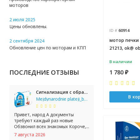
моторов
2 июля 2025
Цены обновлены.
ID #
60914
мотор печки 
2 сентября 2024
Обновление цен по моторам и КПП
21213, ok@ o
В наличии
ПОСЛЕДНИЕ ОТЗЫВЫ
1 780
₽
Сигнализация с обратной связью StarLine E65 BT 2CAN+LIN
В ко
Mejdynarodnie plateji_bgKi
Привет, народ А документы
требуют каждый раз новые
Обзвонил всех знакомых Короче,...
7 августа 2026