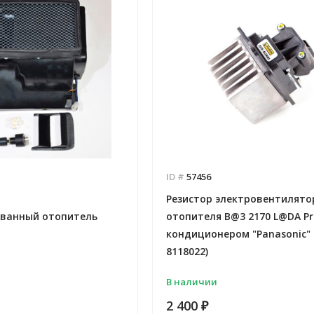
ID #
57456
Резистор электровентилято
ванный отопитель
отопителя B@3 2170 L@DA Pr
кондиционером "Panasonic" 
8118022)
В наличии
2 400
₽