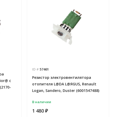
ID #
57461
ра
Резистор электровентилятора
ior@ с
отопителя L@DA L@ЯGUS, Renault
(2170-
Logan, Sandero, Duster (6001547488)
В наличии
1 480
₽