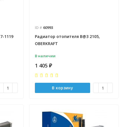
ID #
60993
7-1119
Радиатор отопителя B@3 2105,
OBERKRAFT
В наличии
1 405
₽
В корзину