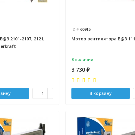
ID #
60915
В@З 2101-2107, 2121,
Мотор вентилятора B@3 111
berkraft
В наличии
3 730
₽
рзину
В корзину