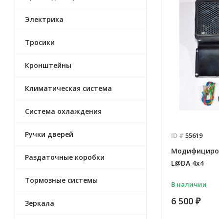
Электрика
Тросики
Кронштейны
Климатическая система
Система охлаждения
Ручки дверей
ID #
55619
Модифициро
Раздаточные коробки
L@DA 4х4
Тормозные системы
В наличии
6 500
₽
Зеркала