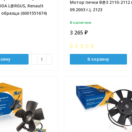
Мотор печки B@3 2110-2112 
@DA L@ЯGUS, Renault
09.2003 г.), 2123
 образца (6001551674)
В наличии
3 265
₽
рзину
В корзину