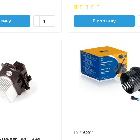
рзину
В корзину
ID #
60911
ектровентилятора