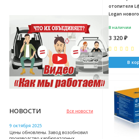
отопителя L
Logan нового
В наличии
3 320
₽
В ко
НОВОСТИ
Все новости
9 октября 2025
Цены обновлены. Завод возобновил
производство карбюраторных