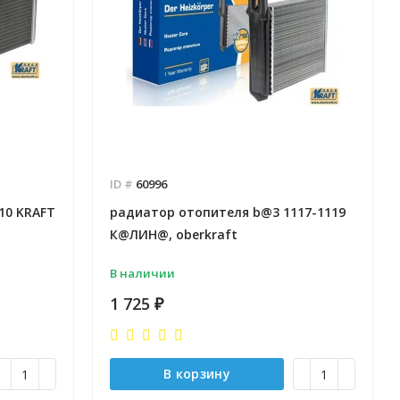
ID #
60996
10 KRAFT
радиатор отопителя b@3 1117-1119
К@ЛИН@, oberkraft
В наличии
1 725
₽
В корзину