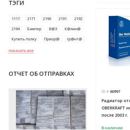
ТЭГИ
1117
2171
2190
2191
2192
2194
Бампер
В@З
К@лин@
Купить полку
Приор@
гр@нт@
показать все
ОТЧЕТ ОБ ОТПРАВКАХ
ID #
60997
Радиатор от
OBERKRAFT н
после 2003 г.
В наличии