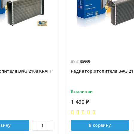
ID #
60995
опителя B@3 2108 KRAFT
Радиатор отопителя B@3 21
В наличии
1 490
₽
рзину
В корзину