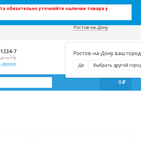
та обязательно уточняйте наличие товара у
Ростов-на-Дону
 данных
Отправляем почтой и ТК,
-1234-7
Ростов-на-Дону ваш город
наложенным платежом!
ый по РФ
Пн–Вс 9:00–21:00
ь звонок
Да
Выбрать другой горо
manager@regiontehsnab.ru
0
₽