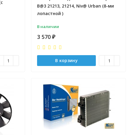
(с
B@3 21213, 21214, Niv@ Urban (8-ми
лопастной )
В наличии
3 570
₽
В корзину