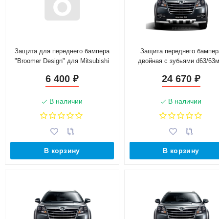
Защита для переднего бампера
Защита переднего бампер
"Broomer Design" для Mitsubishi
двойная с зубьями d63/63
Pajero 4 (2006-2015)
(НПС) GREAT WALL HOVER
6 400
24 670
₽
₽
(2017-н.в.)
В наличии
В наличии
В корзину
В корзину