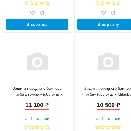
В корзину
В корзину
Защита переднего бампера
Защита переднего бампер
«Труба двойная» (d63,5) для
«Труба» (d63,5) для Mitsubi
Mitsubishi Pajero IV (2006-2011)
Pajero IV (2011-2014)(Окраше
11 100
10 500
₽
₽
(Окрашенное)
В наличии
В наличии