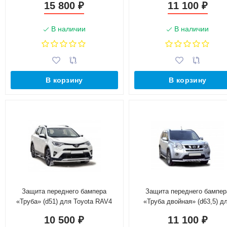
15 800
11 100
₽
₽
(Окрашенное)
В наличии
В наличии
В корзину
В корзину
Защита переднего бампера
Защита переднего бампер
«Труба» (d51) для Toyota RAV4
«Труба двойная» (d63,5) д
рестайлинг (2015-н.в.)
Nissan X-trail (2011-2015)
10 500
11 100
₽
₽
(Окрашенное)
(Окрашенное)