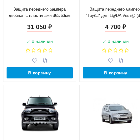
Защита переднего бампера
Защита переднего бампер
двойная с пластинами d63/63мм
"Труба" для L@DA Vesт@ (d
(НПС) LEXUS 450D (2015-н.в.)
(Окрашенное)
31 050
4 700
₽
₽
В наличии
В наличии
В корзину
В корзину