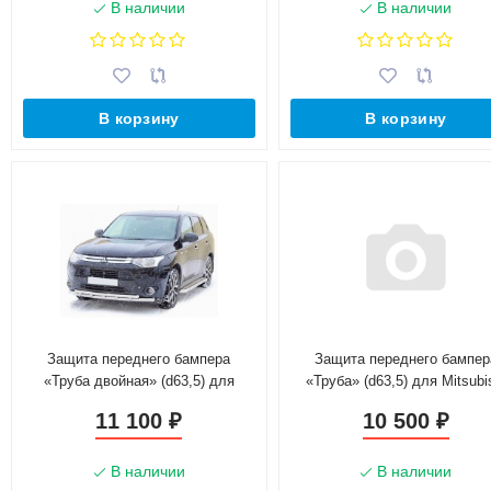
В наличии
В наличии
В корзину
В корзину
Защита переднего бампера
Защита переднего бампер
«Труба двойная» (d63,5) для
«Труба» (d63,5) для Mitsubi
Mitsubishi Outlander (2014-2016)
Outlander (2014-2016)(Окраше
11 100
10 500
₽
₽
(Окрашенное)
В наличии
В наличии