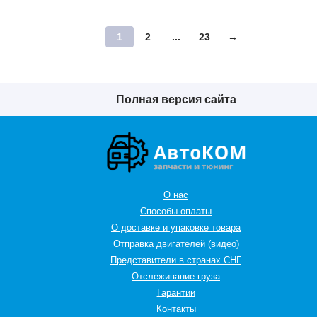
1
2
...
23
→
Полная версия сайта
О нас
Способы оплаты
О доставке и упаковке товара
Отправка двигателей (видео)
Представители в странах СНГ
Oтслеживание груза
Гарантии
Контакты