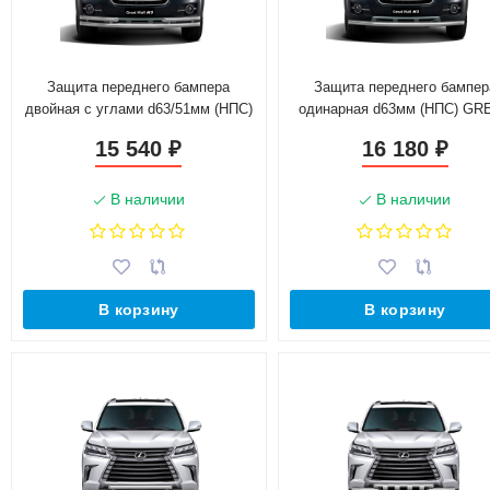
Защита переднего бампера
Защита переднего бампер
двойная с углами d63/51мм (НПС)
одинарная d63мм (НПС) GR
GREAT WALL HOVER H3 (2017-
WALL HOVER H3 (2017-н.в
15 540
16 180
₽
₽
н.в.)
В наличии
В наличии
В корзину
В корзину