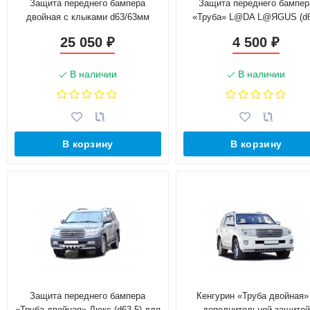
Защита переднего бампера
Защита переднего бампер
двойная с клыками d63/63мм
«Труба» L@DA L@ЯGUS (d6
(НПС) U@Z P@triot (2014-н.в.)
окрашенное
25 050
4 500
₽
₽
В наличии
В наличии
В корзину
В корзину
Защита переднего бампера
Кенгурин «Труба двойная»
«Труба двойная» Люкс (d63,5) для
дополнительной защитой