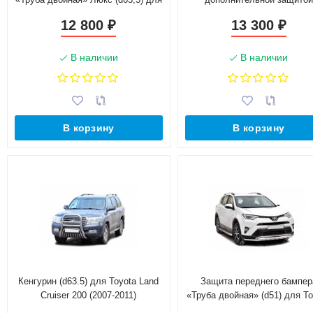
Toyota Land Cruiser 200 (2007-
двигателя (d63,5) для Toyota
12 800
13 300
₽
₽
2011)(Окрашенное)
Cruiser 200 (2012-2015)
(Окрашенное)
В наличии
В наличии
В корзину
В корзину
Кенгурин (d63.5) для Toyota Land
Защита переднего бампер
Cruiser 200 (2007-2011)
«Труба двойная» (d51) для To
(Окрашенное)
RAV4 рестайлинг (2015-н.в