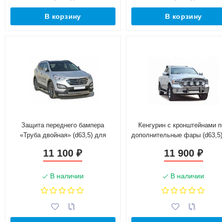
В корзину
В корзину
Защита переднего бампера
Кенгурин с кронштейнами 
«Труба двойная» (d63,5) для
дополнительные фары (d63,5
Hyundai Santa Fe (2012-2016)
Dodge Ram IV (DS/DJ), (2009-н
11 100
11 900
₽
₽
(Окрашенное)
(Окрашенное)
В наличии
В наличии