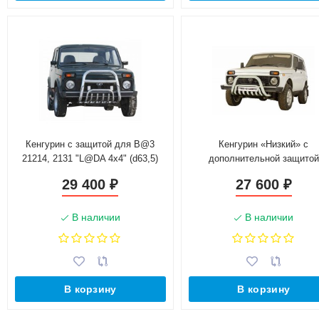
Кенгурин с защитой для B@3
Кенгурин «Низкий» c
21214, 2131 "L@DA 4х4" (d63,5)
дополнительной защитой
двигателя для B@3 21214, 
29 400
27 600
₽
₽
"L@DA 4х4" (d63,5)
В наличии
В наличии
В корзину
В корзину