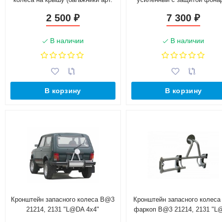
0350-0361) B@3 21214, 2131
B@3 21214, 2131 "L@DA 4х
2 500
7 300
₽
₽
"L@DA 4х4"
В наличии
В наличии
В корзину
В корзину
Кронштейн запасного колеса B@3
Кронштейн запасного колеса
21214, 2131 "L@DA 4х4"
фаркоп B@3 21214, 2131 "
4х4"