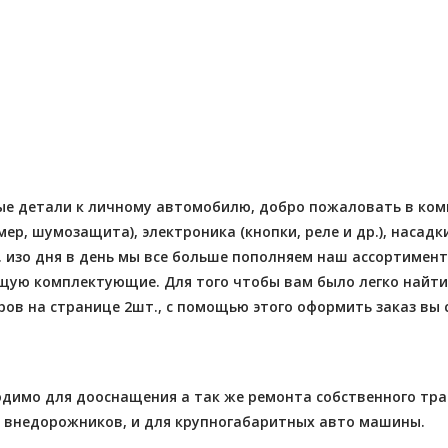
- 2026-08-05
 заказов 12
Отправлено - 2026-08-04
Количество заказов 3
е детали к личному автомобилю, добро пожаловать в компа
р, шумозащита), электроника (кнопки, реле и др.), насад
н. изо дня в день мы все больше пополняем наш ассортиме
щую комплектующие. Для того чтобы вам было легко найти
ов на странице 2шт., с помощью этого оформить заказ вы 
одимо для дооснащения а так же ремонта собственного тра
ля внедорожников, и для крупногабаритных авто машины.