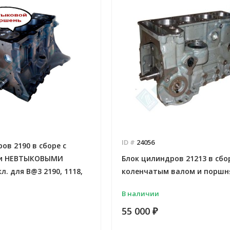
ID #
24056
ов 2190 в сборе с
 и НЕВТЫКОВЫМИ
Блок цилиндров 21213 в сбо
л. для B@3 2190, 1118,
коленчатым валом и поршн
В наличии
55 000
₽