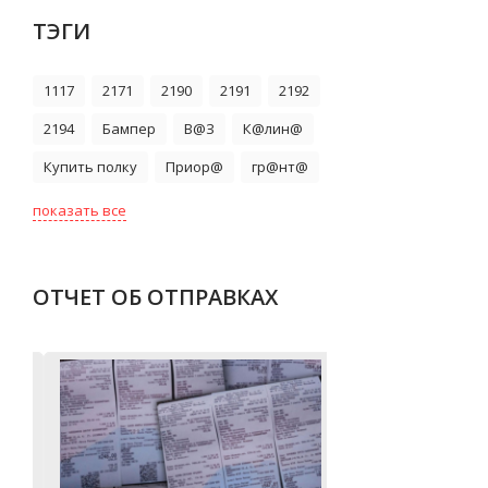
ТЭГИ
1117
2171
2190
2191
2192
2194
Бампер
В@З
К@лин@
Купить полку
Приор@
гр@нт@
показать все
ОТЧЕТ ОБ ОТПРАВКАХ