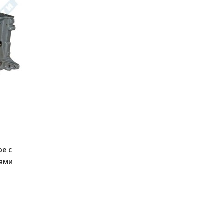
ре с
ями