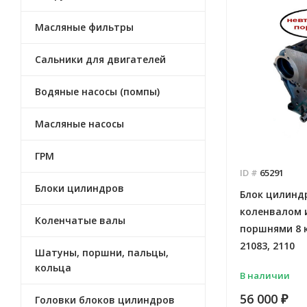
Масляные фильтры
Сальники для двигателей
Водяные насосы (помпы)
Масляные насосы
ГРМ
ID #
65291
Блоки цилиндров
Блок цилиндр
коленвалом
Коленчатые валы
поршнями 8 к
21083, 2110
Шатуны, поршни, пальцы,
кольца
В наличии
56 000
₽
Головки блоков цилиндров