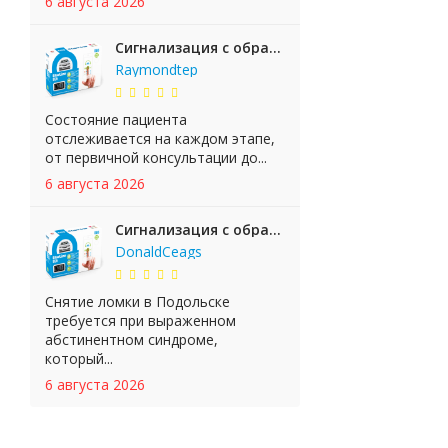
6 августа 2026
Сигнализация с обратной связью StarLine E65 BT 2CAN+LIN
Raymondtep
Состояние пациента
отслеживается на каждом этапе,
от первичной консультации до...
6 августа 2026
Сигнализация с обратной связью StarLine E65 BT 2CAN+LIN
DonaldCeags
Снятие ломки в Подольске
требуется при выраженном
абстинентном синдроме,
который...
6 августа 2026