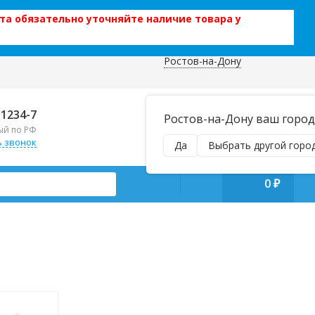
та обязательно уточняйте наличие товара у
Ростов-на-Дону
 данных
Отправляем почтой и ТК,
-1234-7
Ростов-на-Дону ваш город
наложенным платежом!
ый по РФ
Пн–Вс 9:00–21:00
ь звонок
Да
Выбрать другой горо
manager@regiontehsnab.ru
0
₽