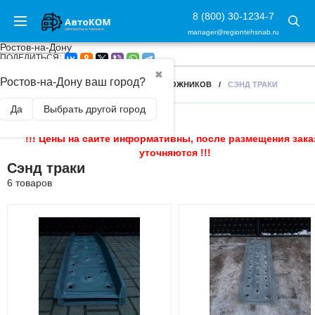
8 (800) 30-1234-7
manager@regiontehsnab.ru
Ростов-на-Дону
ПОДЕЛИТЬСЯ:
✖
Ростов-на-Дону ваш город?
ГЛАВНАЯ
/
АКСЕССУАРЫ ДЛЯ ВНЕДОРОЖНИКОВ
/
СЭНД ТРАКИ
Да
Выбрать другой город
!!! Цены на сайте информативны, после размещения зака
уточняются !!!
Сэнд траки
6 товаров